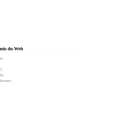
mis du Web
ne
45
abc
ahomes