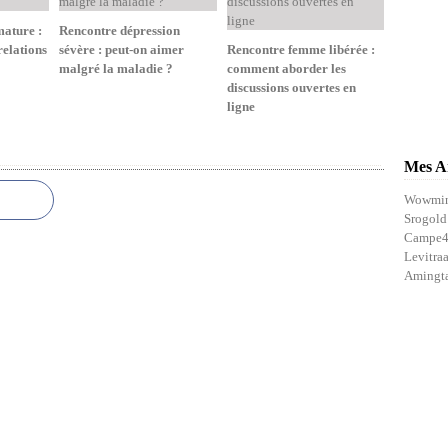
ature :
Rencontre dépression
relations
sévère : peut-on aimer
Rencontre femme libérée :
malgré la maladie ?
comment aborder les
discussions ouvertes en
ligne
Mes A
Wowmi
Srogold
Campe
Levitra
Amingt