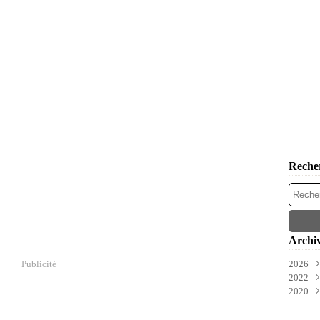
Reche
Archi
Publicité
2026
2022
Juil
2020
Févr
Déc
Oct
Oct
Sep