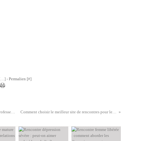
Avri
Mar
Janv
[
…
]
- Permalien [
#
]
Top 10 des conseils pour obtenir un emploi de professeur de musique
Comment choisir le meilleur site de rencontres pour les bricoleurs ?