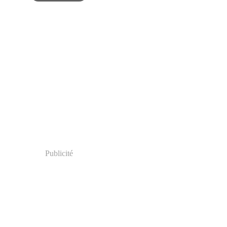
l
(2)
s
(1)
ier
(10)
Publicité