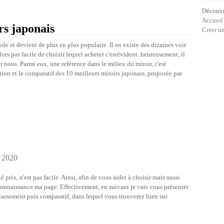
Découvro
Accueil
rs japonais
Créer u
de et devient de plus en plus populaire. Il en existe des dizaines voir
lors pas facile de choisir lequel acheter c'estévident. heureusement, il
ur nous. Parmi eux, une reférence dans le milieu du miroir, c'est
tion et le comparatif des 10 meilleurs miroirs japonais, proposée par
n 2020
prix, n'est pas facile. Ainsi, afin de vous aider à choisir mais aussi
onnaissance ma page. Effectivement, en suivant je vais vous présenter
lassement puis comparatif, dans lequel vous trouverez bien sur